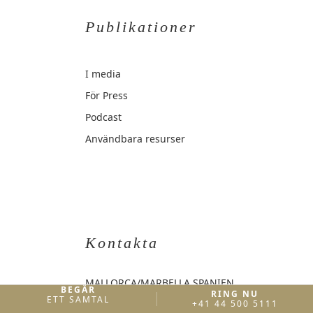
Publikationer
I media
För Press
Podcast
Användbara resurser
Kontakta
MALLORCA
/MARBELLA SPANIEN
BEGÄR
RING NU
ETT SAMTAL
spain@thebalance.clinic
+41 44 500 5111