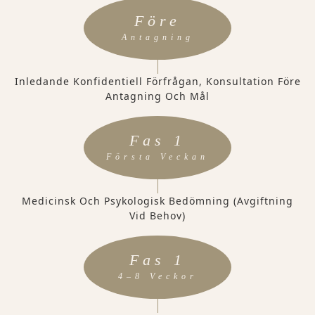
Före
Antagning
Inledande Konfidentiell Förfrågan, Konsultation Före
Antagning Och Mål
Fas 1
Första Veckan
Medicinsk Och Psykologisk Bedömning (avgiftning
Vid Behov)
Fas 1
4–8 Veckor