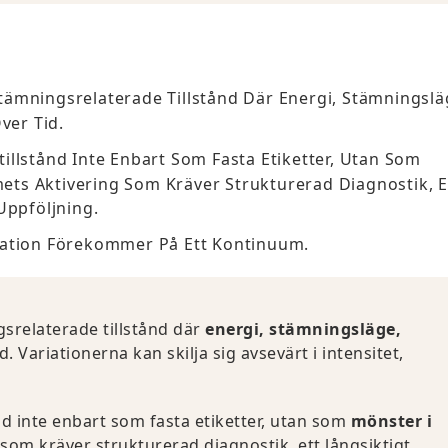
ämningsrelaterade Tillstånd Där Energi, Stämningslä
ver Tid.
llstånd Inte Enbart Som Fasta Etiketter, Utan Som
ts Aktivering Som Kräver Strukturerad Diagnostik, E
Uppföljning.
iation Förekommer På Ett Kontinuum.
srelaterade tillstånd där
energi, stämningsläge,
. Variationerna kan skilja sig avsevärt i intensitet,
d inte enbart som fasta etiketter, utan som
mönster i
som kräver strukturerad diagnostik, ett långsiktigt