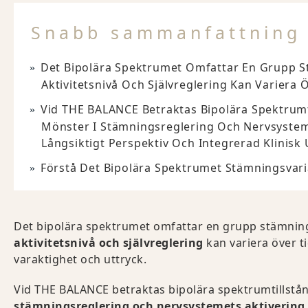
Snabb sammanfattning
Det Bipolära Spektrumet Omfattar En Grupp St
Aktivitetsnivå Och Självreglering Kan Variera Ö
Vid THE BALANCE Betraktas Bipolära Spektrumti
Mönster I Stämningsreglering Och Nervsysteme
Långsiktigt Perspektiv Och Integrerad Klinisk 
Förstå Det Bipolära Spektrumet Stämningsvar
Det bipolära spektrumet omfattar en grupp stämning
aktivitetsnivå och självreglering
kan variera över tid
varaktighet och uttryck.
Vid THE BALANCE betraktas bipolära spektrumtillstån
stämningsreglering och nervsystemets aktivering