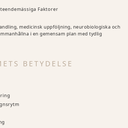
r
Beteendemässiga Faktorer
andling, medicinsk uppföljning, neurobiologiska och
ammanhållna i en gemensam plan med tydlig
METS BETYDELSE
ering
gnsrytm
ing