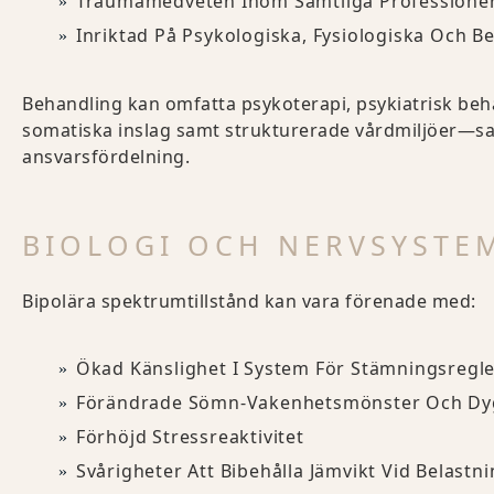
Traumamedveten Inom Samtliga Professione
Inriktad På Psykologiska, Fysiologiska Och 
Behandling kan omfatta psykoterapi, psykiatrisk beh
somatiska inslag samt strukturerade vårdmiljöer—s
ansvarsfördelning.
BIOLOGI OCH NERVSYSTE
Bipolära spektrumtillstånd kan vara förenade med:
Ökad Känslighet I System För Stämningsregl
Förändrade Sömn-Vakenhetsmönster Och Dy
Förhöjd Stressreaktivitet
Svårigheter Att Bibehålla Jämvikt Vid Belastn