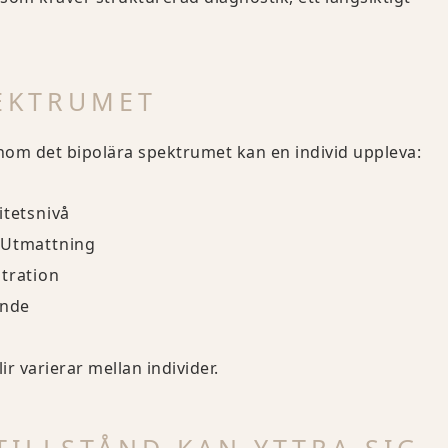
PEKTRUMET
om det bipolära spektrumet kan en individ uppleva:
itetsnivå
 Utmattning
tration
ande
ir varierar mellan individer.