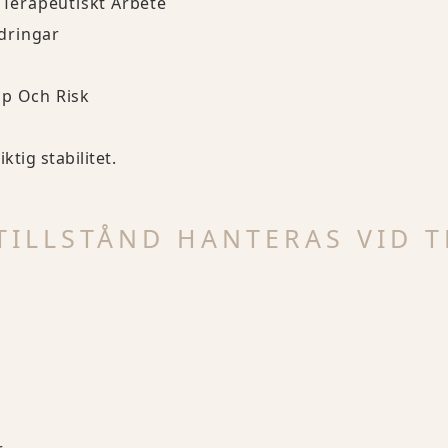
 Terapeutiskt Arbete
ndringar
pp Och Risk
tig stabilitet.
TILLSTÅND HANTERAS VID 