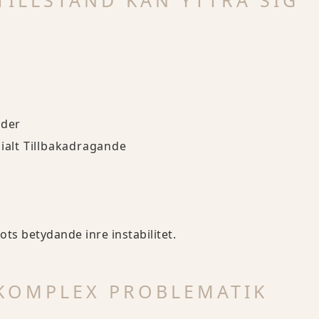
ILLSTÅND KAN YTTRA SIG
oder
cialt Tillbakadragande
ts betydande inre instabilitet.
 KOMPLEX PROBLEMATIK