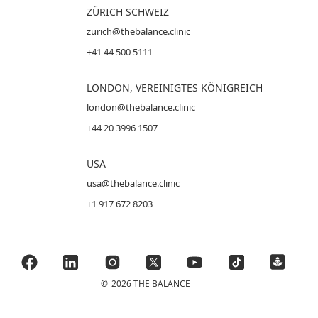
ZÜRICH SCHWEIZ
zurich@thebalance.clinic
+41 44 500 5111
LONDON, VEREINIGTES KÖNIGREICH
london@thebalance.clinic
+44 20 3996 1507
USA
usa@thebalance.clinic
+1 917 672 8203
©
2026 THE BALANCE