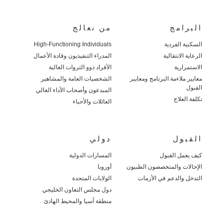
البرامج
من نعالج
السكنية الفردية
High-Functioning Individuals
الرعاية الانتقالية
المدراء التنفيذيون وقادة الأعمال
الاستمرارية
الأفراد ذوو الثروات العالية
معايير ملاءمة البرنامج ومعايير
الشخصيات العامة والمشاهير
القبول
المبدعون وأصحاب الأداء العالي
تكلفة العلاج
العائلات والأحباء
القبول
دولي
كيف يعمل القبول
المسارات الدولية
الإحالات والمتخصصون الطبيون
أوروبا
التدخل والدعم في الأزمات
الولايات المتحدة
دول مجلس التعاون الخليجي
منطقة آسيا والمحيط الهادئ