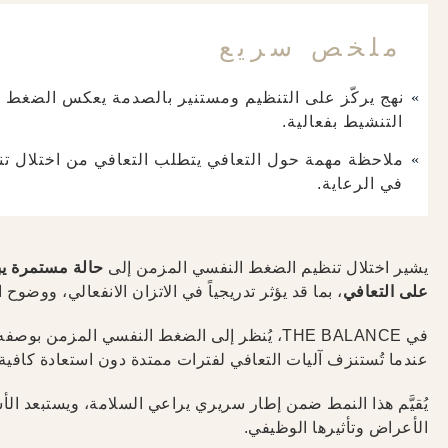
ملخص سريع
نهج يركّز على التنظيم ومستنير بالصدمة يعكس الضغط 
التنشيط بفعالية.
ملاحظة مهمة حول التعافي يتطلب التعافي من اختلال تنظ
في الرعاية.
يشير اختلال تنظيم الضغط النفسي المزمن إلى
حالة مستمرة يب
على التعافي
، بما قد يؤثر تدريجياً في الاتزان الانفعالي، ووضوح
في THE BALANCE، يُنظر إلى الضغط النفسي المزمن بوصفه ليس استجابة عابرة للضغوط، بل
عندما تُستنزف آليات التعافي لفترات ممتدة دون استعادة كافية 
يُقيَّم هذا النمط ضمن إطار سريري يراعي السلامة، ويستبعد ال
الأعراض وتأثيرها الوظيفي.