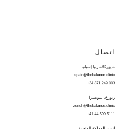
اتصال
مايوركا
/ماربيا إسبانيا
spain@thebalance.clinic
+34 871 249 003
زيورخ، سويسرا
zurich@thebalance.clinic
+41 44 500 5111
لندن، المملكة المتحدة