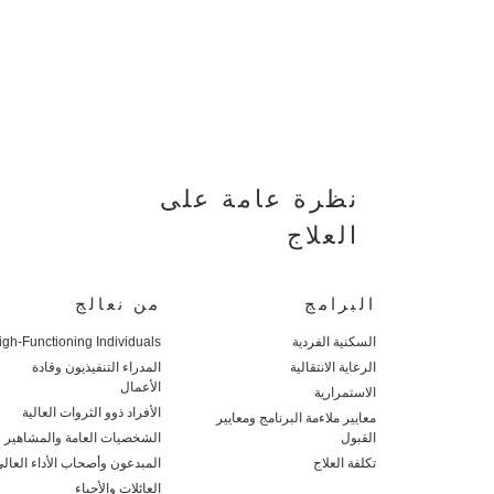
نظرة عامة على
العلاج
البرامج
من نعالج
السكنية الفردية
igh-Functioning Individuals
الرعاية الانتقالية
المدراء التنفيذيون وقادة
الأعمال
الاستمرارية
الأفراد ذوو الثروات العالية
معايير ملاءمة البرنامج ومعايير
القبول
الشخصيات العامة والمشاهير
تكلفة العلاج
المبدعون وأصحاب الأداء العال
العائلات والأحباء