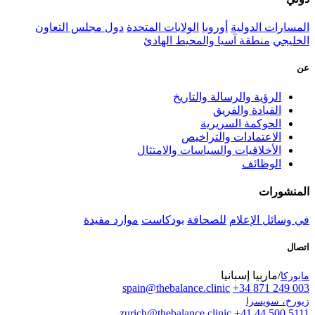
المسارات الدولية
أوروبا
الولايات المتحدة
دول مجلس التعاون
الخليجي
منطقة آسيا والمحيط الهادئ
عن
الرؤية والرسالة والتاريخ
القيادة والفريق
الحوكمة السريرية
الاعتمادات والتراخيص
الأخلاقيات والسياسات والامتثال
الوظائف
المنشورات
في وسائل الإعلام
للصحافة
بودكاست
موارد مفيدة
اتصال
/ماربيا إسبانيا
مايوركا
spain@thebalance.clinic
+34 871 249 003
زيورخ، سويسرا
zurich@thebalance.clinic
+41 44 500 5111