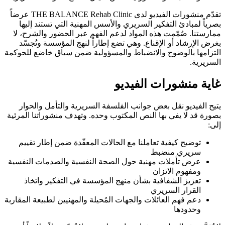
تقدّم منشورات الفيديو لدى THE BALANCE Rehab Clinic عرضاً
بصرياً لمبادئ التفكير السريري والأسس المهنية التي تستند إليها
ممارستنا. صُمّمت هذه المواد لدعم الفهم عبر الحضور والشرح، لا
بغرض الإرشاد أو الإقناع. وهي تضع إطاراً لنهج المؤسسة وتُجسّد
التزامها بالوضوح والانضباط والمسؤولية ضمن سياق خاضع للحوكمة
السريرية.
غاية منشورات الفيديو
يتيح الفيديو نقل بعض جوانب الفلسفة السريرية والتأمل والحوار
بصورة قد لا يفي بها النص المكتوب وحده. وتهدف منشوراتنا المرئية
إلى:
توضيح كيفية تعاملنا مع الحالات المعقّدة ضمن إطار تقييم
سريري منضبط
عرض تأملات مهنية حول الصحة النفسية والصدمات النفسية
ومفهوم الاتزان
تعزيز الشفافية بشأن منهج المؤسسة في التفكير واتخاذ
القرار السريري
دعم فهم العائلات والجهات المُحيلة والمهنيين لطبيعة المقاربة
وحدودها