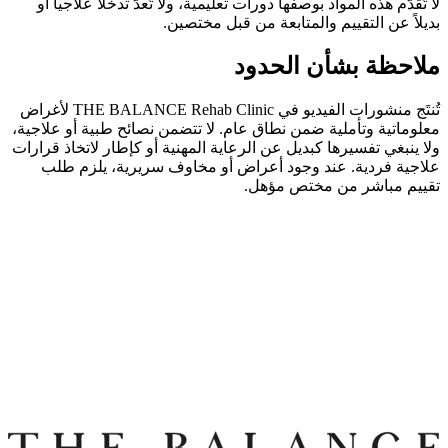
لا تُقدَّم هذه المواد بوصفها دورات تعليمية، ولا تُعدّ تدخلاً علاجياً أو
بديلاً عن التقييم والمتابعة من قبل مختصين.
ملاحظة بشأن الحدود
تُنتَج منشورات الفيديو في THE BALANCE Rehab Clinic لأغراض
معلوماتية وتأملية ضمن نطاق عام. لا تتضمن نصائح طبية أو علاجية،
ولا ينبغي تفسيرها كبديل عن الرعاية المهنية أو كإطار لاتخاذ قرارات
علاجية فردية. عند وجود أعراض أو مخاوف سريرية، يلزم طلب
تقييم مباشر من مختص مؤهل.