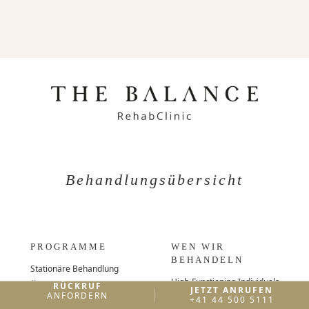
Behandlungsübersicht
PROGRAMME
WEN WIR
BEHANDELN
Stationäre Behandlung
High-Functioning Individuals
Übergangspflege
RÜCKRUF
JETZT ANRUFEN
ANFORDERN
Führungskräfte und
+41 44 500 5111
Kontinuität