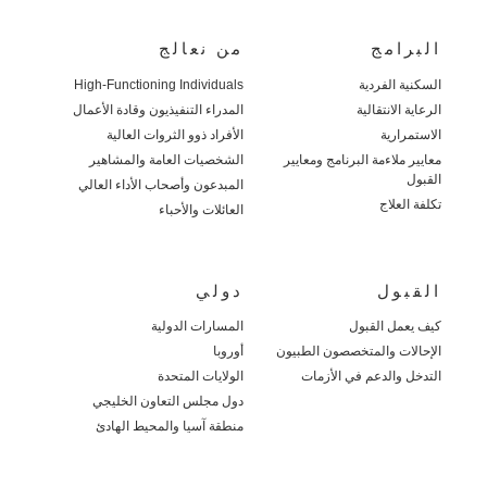
البرامج
من نعالج
السكنية الفردية
High-Functioning Individuals
الرعاية الانتقالية
المدراء التنفيذيون وقادة الأعمال
الاستمرارية
الأفراد ذوو الثروات العالية
معايير ملاءمة البرنامج ومعايير
الشخصيات العامة والمشاهير
القبول
المبدعون وأصحاب الأداء العالي
تكلفة العلاج
العائلات والأحباء
القبول
دولي
كيف يعمل القبول
المسارات الدولية
الإحالات والمتخصصون الطبيون
أوروبا
التدخل والدعم في الأزمات
الولايات المتحدة
دول مجلس التعاون الخليجي
منطقة آسيا والمحيط الهادئ