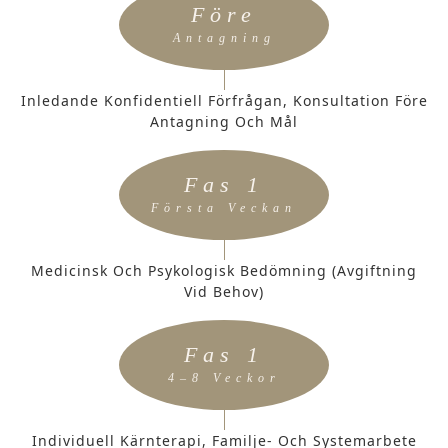
Före
Antagning
Inledande Konfidentiell Förfrågan, Konsultation Före
Antagning Och Mål
Fas 1
Första Veckan
Medicinsk Och Psykologisk Bedömning (avgiftning
Vid Behov)
Fas 1
4–8 Veckor
Individuell Kärnterapi, Familje- Och Systemarbete