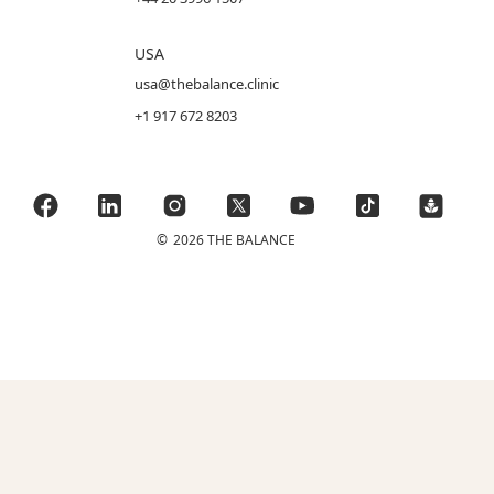
USA
usa@thebalance.clinic
+1 917 672 8203
©
2026 THE BALANCE