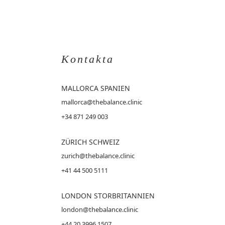
Kontakta
MALLORCA
SPANIEN
mallorca@thebalance.clinic
+34 871 249 003
ZÜRICH SCHWEIZ
zurich@thebalance.clinic
+41 44 500 5111
LONDON STORBRITANNIEN
london@thebalance.clinic
+44 20 3996 1507