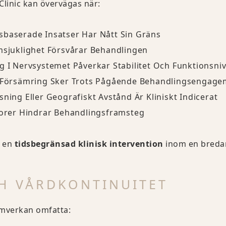
Clinic kan övervägas när:
sbaserade Insatser Har Nått Sin Gräns
msjuklighet Försvårar Behandlingen
g I Nervsystemet Påverkar Stabilitet Och Funktionsni
er Försämring Sker Trots Pågående Behandlingsengag
sning Eller Geografiskt Avstånd Är Kliniskt Indicerat
ktorer Hindrar Behandlingsframsteg
m en
tidsbegränsad klinisk intervention
inom en bredar
H VÅRDKONTINUITET
amverkan omfatta: