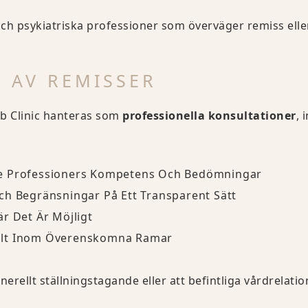
a och psykiatriska professioner som överväger remiss ell
 AV REMISSER
b Clinic hanteras som
professionella konsultationer
, 
e Professioners Kompetens Och Bedömningar
ch Begränsningar På Ett Transparent Sätt
r Det Är Möjligt
llt Inom Överenskomna Ramar
erellt ställningstagande eller att befintliga vårdrelatio