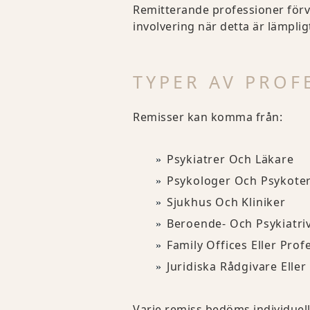
Remitterande professioner förvä
involvering när detta är lämpl
TYPER AV PROF
Remisser kan komma från:
Psykiatrer Och Läkare
Psykologer Och Psykote
Sjukhus Och Kliniker
Beroende- Och Psykiatr
Family Offices Eller Prof
Juridiska Rådgivare Eller
Varje remiss bedöms individuell