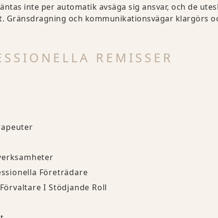
ntas inte per automatik avsäga sig ansvar, och de uteslu
igt. Gränsdragning och kommunikationsvägar klargörs o
ESSIONELLA REMISSER
rapeuter
iverksamheter
essionella Företrädare
 Förvaltare I Stödjande Roll
t.