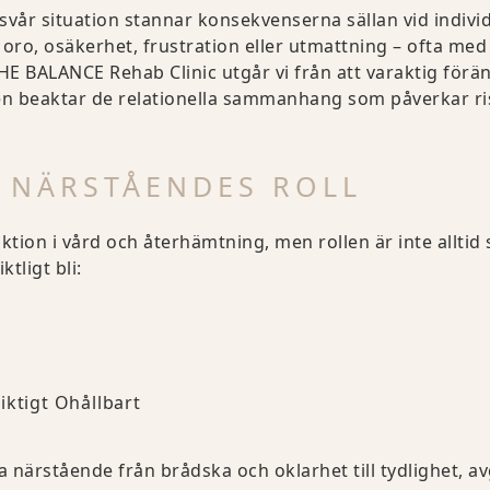
svår situation stannar konsekvenserna sällan vid individ
ro, osäkerhet, frustration eller utmattning – ofta med e
THE BALANCE Rehab Clinic utgår vi från att varaktig förä
en beaktar de relationella sammanhang som påverkar ris
 NÄRSTÅENDES ROLL
tion i vård och återhämtning, men rollen är inte alltid s
tligt bli:
iktigt Ohållbart
föra närstående från brådska och oklarhet till tydlighet, 