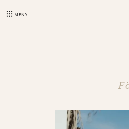
MENY
F