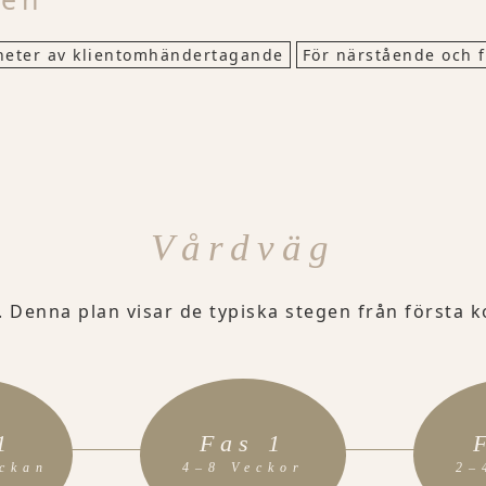
heter av klientomhändertagande
För närstående och f
Vårdväg
. Denna plan visar de typiska stegen från första ko
1
Fas 1
eckan
4–8 Veckor
2–