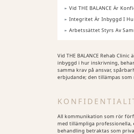
Vid THE BALANCE Är Konfid
Integritet Är Inbyggd I 
Arbetssättet Styrs Av Sam
Vid THE BALANCE Rehab Clinic är 
inbyggd i hur inskrivning, beha
samma krav på ansvar, spårbarh
erbjudande; den tillämpas som 
KONFIDENTIALI
All kommunikation som rör förf
med tillämpliga professionella,
behandling betraktas som priva