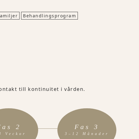
amiljer
Behandlingsprogram
ntakt till kontinuitet i vården.
Fas 2
Fas 3
4 Veckor
3–12 Månader