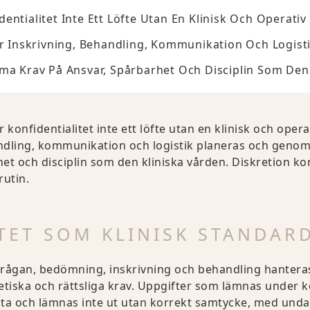
entialitet Inte Ett Löfte Utan En Klinisk Och Operativ
Hur Inskrivning, Behandling, Kommunikation Och Logis
ma Krav På Ansvar, Spårbarhet Och Disciplin Som Den 
konfidentialitet inte ett löfte utan en klinisk och opera
ndling, kommunikation och logistik planeras och genomf
et och disciplin som den kliniska vården. Diskretion k
rutin.
TET SOM KLINISK STANDAR
rågan, bedömning, inskrivning och behandling hanteras k
 etiska och rättsliga krav. Uppgifter som lämnas under k
ta och lämnas inte ut utan korrekt samtycke, med undan