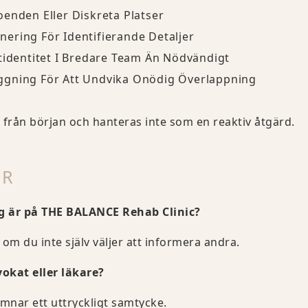
enden Eller Diskreta Platser
ering För Identifierande Detaljer
tidentitet I Bredare Team Än Nödvändigt
ggning För Att Undvika Onödig Överlappning
n från början och hanteras inte som en reaktiv åtgärd.
OR
g är på THE BALANCE Rehab Clinic?
 om du inte själv väljer att informera andra.
kat eller läkare?
ämnar ett uttryckligt samtycke.