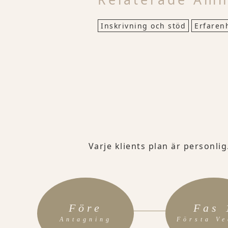
Inskrivning och stöd
Erfaren
Varje klients plan är personlig
Före
Fas 
Antagning
Första V