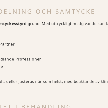
DELNING OCH SAMTYCKE
mtyckesstyrd
grund. Med uttryckligt medgivande kan
Partner
ndlande Professioner
re
las eller justeras när som helst, med beaktande av klini
TET I BEHANDLING