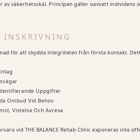
 av säkerhetsskäl. Principen gäller oavsett individens off
D INSKRIVNING
ad för att skydda integriteten från första kontakt. Det
Intag
svägar
Identifierande Uppgifter
da Ombud Vid Behov
mst, Vistelse Och Avresa
rvaro vid THE BALANCE Rehab Clinic exponeras inte offe