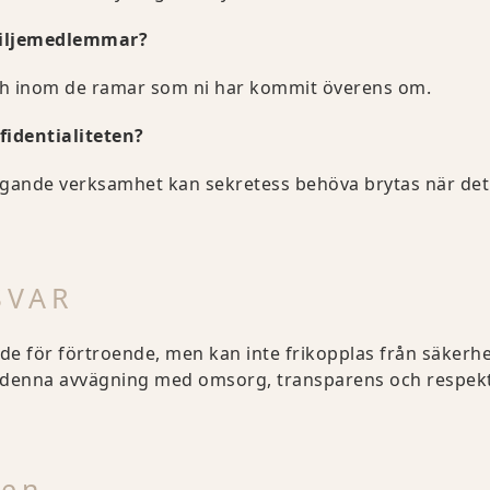
miljemedlemmar?
h inom de ramar som ni har kommit överens om.
fidentialiteten?
tagande verksamhet kan sekretess behöva brytas när det k
SVAR
e för förtroende, men kan inte frikopplas från säkerhet,
 denna avvägning med omsorg, transparens och respekt
nen