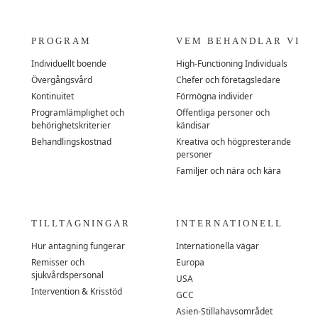
PROGRAM
VEM BEHANDLAR VI
Individuellt boende
High-Functioning Individuals
Övergångsvård
Chefer och företagsledare
Kontinuitet
Förmögna individer
Programlämplighet och
Offentliga personer och
behörighetskriterier
kändisar
Behandlingskostnad
Kreativa och högpresterande
personer
Familjer och nära och kära
TILLTAGNINGAR
INTERNATIONELL
Hur antagning fungerar
Internationella vägar
Remisser och
Europa
sjukvårdspersonal
USA
Intervention & Krisstöd
GCC
Asien-Stillahavsområdet