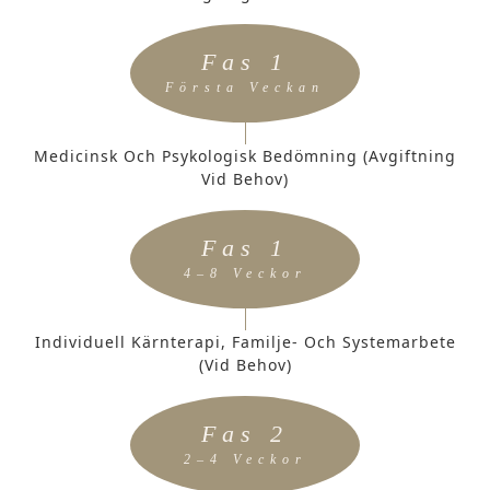
Fas 1
Första Veckan
Medicinsk Och Psykologisk Bedömning (avgiftning
Vid Behov)
Fas 1
4–8 Veckor
Individuell Kärnterapi, Familje- Och Systemarbete
(vid Behov)
Fas 2
2–4 Veckor