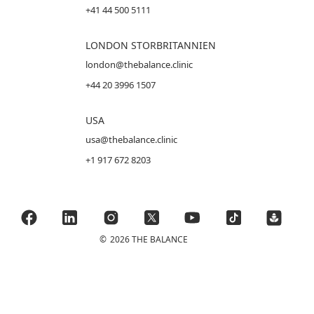
+41 44 500 5111
LONDON STORBRITANNIEN
london@thebalance.clinic
+44 20 3996 1507
USA
usa@thebalance.clinic
+1 917 672 8203
©
2026 THE BALANCE