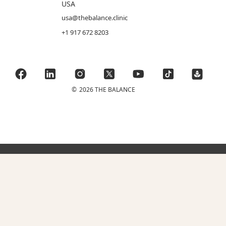
USA
usa@thebalance.clinic
+1 917 672 8203
©
2026 THE BALANCE