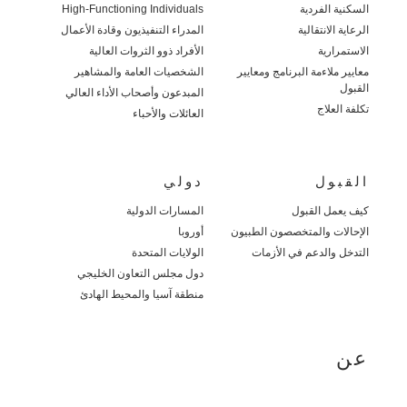
السكنية الفردية
High-Functioning Individuals
الرعاية الانتقالية
المدراء التنفيذيون وقادة الأعمال
الاستمرارية
الأفراد ذوو الثروات العالية
معايير ملاءمة البرنامج ومعايير
الشخصيات العامة والمشاهير
القبول
المبدعون وأصحاب الأداء العالي
تكلفة العلاج
العائلات والأحباء
القبول
دولي
كيف يعمل القبول
المسارات الدولية
الإحالات والمتخصصون الطبيون
أوروبا
التدخل والدعم في الأزمات
الولايات المتحدة
دول مجلس التعاون الخليجي
منطقة آسيا والمحيط الهادئ
عن