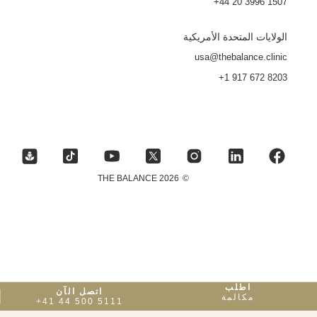
+44 20 3996 1507
الولايات المتحدة الأمريكية
usa@thebalance.clinic
+1 917 672 8203
2026 THE BALANCE
©
اطلب
اتصل الآن
مكالمة
+41 44 500 5111