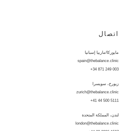
اتصال
مايوركا
/ماربيا إسبانيا
spain@thebalance.clinic
+34 871 249 003
زيورخ، سويسرا
zurich@thebalance.clinic
+41 44 500 5111
لندن، المملكة المتحدة
london@thebalance.clinic