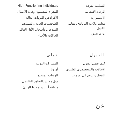
السكنية الفردية
High-Functioning Individuals
الرعاية الانتقالية
المدراء التنفيذيون وقادة الأعمال
الاستمرارية
الأفراد ذوو الثروات العالية
معايير ملاءمة البرنامج ومعايير
الشخصيات العامة والمشاهير
القبول
المبدعون وأصحاب الأداء العالي
تكلفة العلاج
العائلات والأحباء
القبول
دولي
كيف يعمل القبول
المسارات الدولية
الإحالات والمتخصصون الطبيون
أوروبا
التدخل والدعم في الأزمات
الولايات المتحدة
دول مجلس التعاون الخليجي
منطقة آسيا والمحيط الهادئ
عن