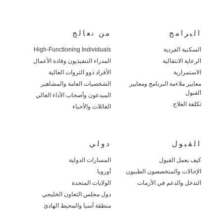
البرامج
من نعالج
السكنية الفردية
High-Functioning Individuals
الرعاية الانتقالية
المدراء التنفيذيون وقادة الأعمال
الاستمرارية
الأفراد ذوو الثروات العالية
معايير ملاءمة البرنامج ومعايير
الشخصيات العامة والمشاهير
القبول
المبدعون وأصحاب الأداء العالي
تكلفة العلاج
العائلات والأحباء
القبول
دولي
كيف يعمل القبول
المسارات الدولية
الإحالات والمتخصصون الطبيون
أوروبا
التدخل والدعم في الأزمات
الولايات المتحدة
دول مجلس التعاون الخليجي
منطقة آسيا والمحيط الهادئ