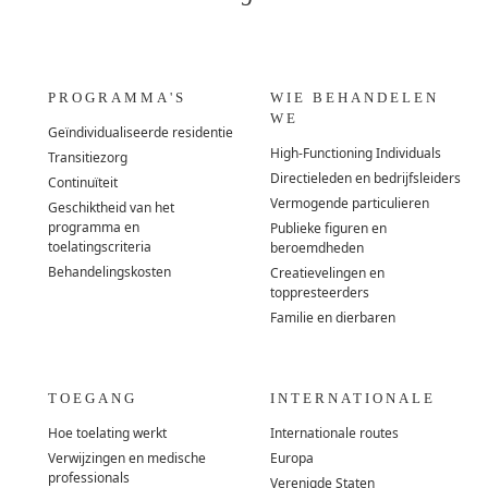
PROGRAMMA'S
WIE BEHANDELEN
WE
Geïndividualiseerde residentie
High-Functioning Individuals
Transitiezorg
Directieleden en bedrijfsleiders
Continuïteit
Vermogende particulieren
Geschiktheid van het
programma en
Publieke figuren en
toelatingscriteria
beroemdheden
Behandelingskosten
Creatievelingen en
toppresteerders
Familie en dierbaren
TOEGANG
INTERNATIONALE
Hoe toelating werkt
Internationale routes
Verwijzingen en medische
Europa
professionals
Verenigde Staten