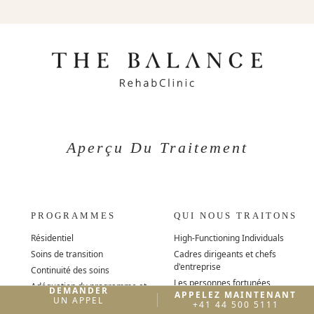
Aperçu Du Traitement
PROGRAMMES
QUI NOUS TRAITONS
Résidentiel
High-Functioning Individuals
Soins de transition
Cadres dirigeants et chefs
d'entreprise
Continuité des soins
Les personnes fortunées
Adéquation du programme et
DEMANDER
APPELEZ MAINTENANT
critères d'admission
Personnalités publiques et
UN APPEL
+41 44 500 5111
célébrités