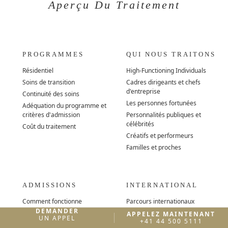
Aperçu Du Traitement
PROGRAMMES
QUI NOUS TRAITONS
Résidentiel
High-Functioning Individuals
Soins de transition
Cadres dirigeants et chefs
d'entreprise
Continuité des soins
Les personnes fortunées
Adéquation du programme et
critères d'admission
Personnalités publiques et
célébrités
Coût du traitement
Créatifs et performeurs
Familles et proches
ADMISSIONS
INTERNATIONAL
Comment fonctionne
Parcours internationaux
l'admission
DEMANDER
Europe
APPELEZ MAINTENANT
UN APPEL
+41 44 500 5111
Orientation et professionnels de
États-Unis