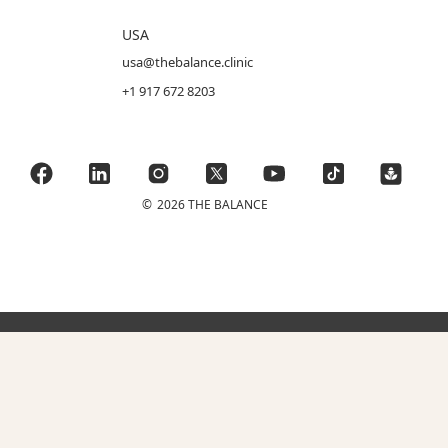
USA
usa@thebalance.clinic
+1 917 672 8203
©
2026 THE BALANCE