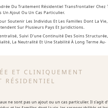
drée Du Traitement Résidentiel Transfrontalier Chez
 Un Ajout Ou Un Cas Particulier.
our Soutenir Les Individus Et Les Familles Dont La Vie,
tendent Sur Plusieurs Pays Et Juridictions.
ntralisé, Suivi D'une Continuité Des Soins Structurée
alité, La Neutralité Et Une Stabilité À Long Terme Au-
ÉE ET CLINIQUEMENT
 RÉSIDENTIEL
x ne sont pas un ajout ou un cas particulier. Il s’agit d
dus et les familles dont la vie, les responsabilités et les