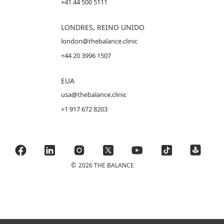
+41 44 500 5111
LONDRES, REINO UNIDO
london@thebalance.clinic
+44 20 3996 1507
EUA
usa@thebalance.clinic
+1 917 672 8203
©
2026 THE BALANCE