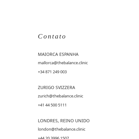
Contato
MAIORCA
ESPANHA
mallorca@thebalance.clinic
+34 871 249 003
ZURIGO SVIZZERA
zurich@thebalance.clinic
+41 44 500 5111
LONDRES, REINO UNIDO
london@thebalance.clinic
+44 20 3996 1507