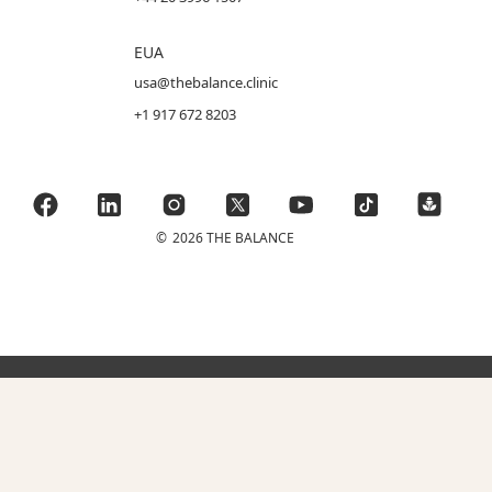
EUA
usa@thebalance.clinic
+1 917 672 8203
©
2026 THE BALANCE