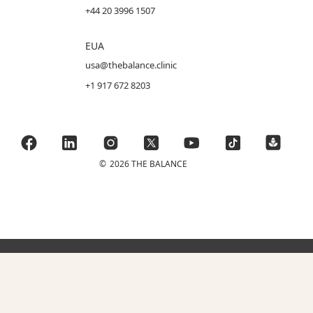
+44 20 3996 1507
EUA
usa@thebalance.clinic
+1 917 672 8203
©
2026 THE BALANCE