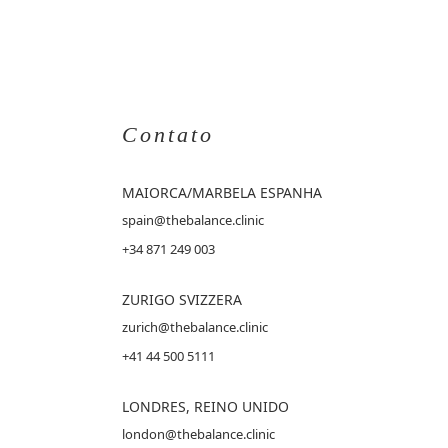
Contato
MAIORCA
/MARBELA ESPANHA
spain@thebalance.clinic
+34 871 249 003
ZURIGO SVIZZERA
zurich@thebalance.clinic
+41 44 500 5111
LONDRES, REINO UNIDO
london@thebalance.clinic