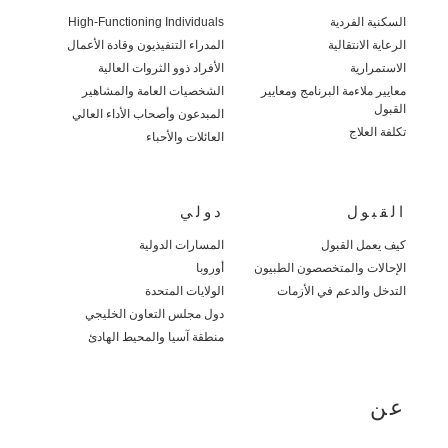
السكنية الفردية
High-Functioning Individuals
الرعاية الانتقالية
المدراء التنفيذيون وقادة الأعمال
الاستمرارية
الأفراد ذوو الثروات العالية
معايير ملاءمة البرنامج ومعايير
الشخصيات العامة والمشاهير
القبول
المبدعون وأصحاب الأداء العالي
تكلفة العلاج
العائلات والأحباء
القبول
دولي
كيف يعمل القبول
المسارات الدولية
الإحالات والمتخصصون الطبيون
أوروبا
التدخل والدعم في الأزمات
الولايات المتحدة
دول مجلس التعاون الخليجي
منطقة آسيا والمحيط الهادئ
عن