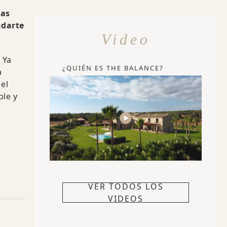
las
udarte
Video
 Ya
¿QUIÉN ES THE BALANCE?
a
el
ble y
VER TODOS LOS
VIDEOS