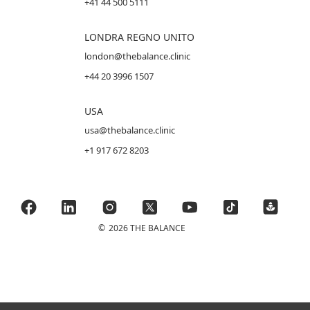
+41 44 500 5111
LONDRA REGNO UNITO
london@thebalance.clinic
+44 20 3996 1507
USA
usa@thebalance.clinic
+1 917 672 8203
©
2026 THE BALANCE