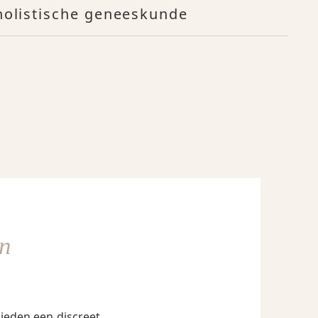
 holistische geneeskunde
n
ieden een discreet,