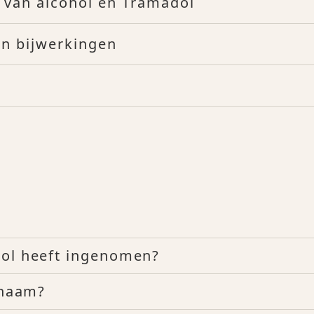
 van alcohol en Tramadol
n bijwerkingen
dol heeft ingenomen?
chaam?