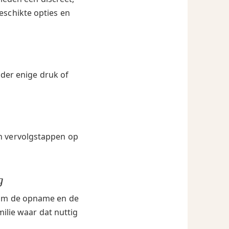
eschikte opties en
nder enige druk of
en vervolgstappen op
g
ndom de opname en de
milie waar dat nuttig