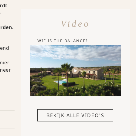
rdt
s
Video
orden.
WIE IS THE BALANCE?
lend
nier
 meer
BEKIJK ALLE VIDEO'S