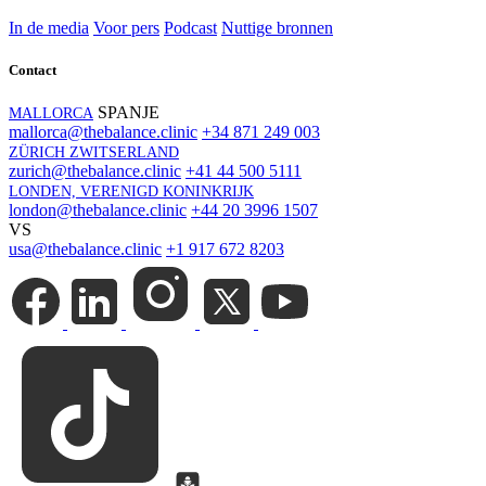
In de media
Voor pers
Podcast
Nuttige bronnen
Contact
SPANJE
MALLORCA
mallorca@thebalance.clinic
+34 871 249 003
ZÜRICH ZWITSERLAND
zurich@thebalance.clinic
+41 44 500 5111
LONDEN, VERENIGD KONINKRIJK
london@thebalance.clinic
+44 20 3996 1507
VS
usa@thebalance.clinic
+1 917 672 8203