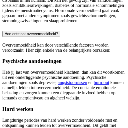
disbalans in het lichaam. Dit kan het gevolg zijn van aandoeningen
zoals schildklierafwijkingen, diabetes of hormonale schommelingen
tijdens de menstruatiecyclus. Hormonale vermoeidheid gaat vaak
gepaard met andere symptomen zoals gewichtsschommelingen,
stemmingswisselingen en slaapproblemen.
Hoe ontstaat oververmoeidheid?
Oververmoeidheid kan door verschillende factoren worden
veroorzaakt. Hier zijn enkele van de belangrijkste oorzaken:
Psychische aandoeningen
Heb jij last van oververmoeidheid klachten, dan kan dit voortkomen
uit een onderliggende psychische aandoening. Psychische
aandoeningen zoals depressie,
angststoornissen
en
burn-out
kunnen
namelijk leiden tot oververmoeidheid. De constante emotionele
belasting en zorgen kunnen een diepgaande invloed hebben op
iemands energieniveau en algeheel welzijn.
Hard werken
Langdurige periodes van hard werken zonder voldoende rust en
ontspanning kunnen leiden tot oververmoeidheid. Dit geldt met