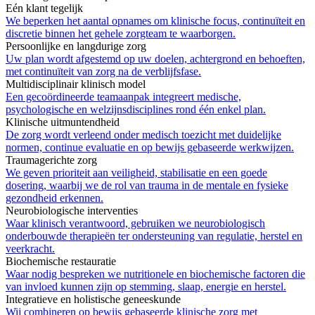
Eén klant tegelijk
We beperken het aantal opnames om klinische focus, continuïteit en
discretie binnen het gehele zorgteam te waarborgen.
Persoonlijke en langdurige zorg
Uw plan wordt afgestemd op uw doelen, achtergrond en behoeften,
met continuïteit van zorg na de verblijfsfase.
Multidisciplinair klinisch model
Een gecoördineerde teamaanpak integreert medische,
psychologische en welzijnsdisciplines rond één enkel plan.
Klinische uitmuntendheid
De zorg wordt verleend onder medisch toezicht met duidelijke
normen, continue evaluatie en op bewijs gebaseerde werkwijzen.
Traumagerichte zorg
We geven prioriteit aan veiligheid, stabilisatie en een goede
dosering, waarbij we de rol van trauma in de mentale en fysieke
gezondheid erkennen.
Neurobiologische interventies
Waar klinisch verantwoord, gebruiken we neurobiologisch
onderbouwde therapieën ter ondersteuning van regulatie, herstel en
veerkracht.
Biochemische restauratie
Waar nodig bespreken we nutritionele en biochemische factoren die
van invloed kunnen zijn op stemming, slaap, energie en herstel.
Integratieve en holistische geneeskunde
Wij combineren op bewijs gebaseerde klinische zorg met