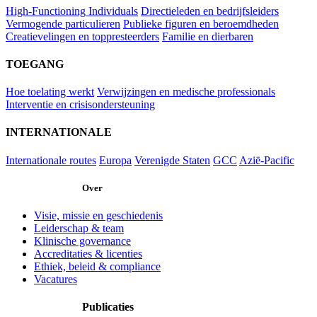
High-Functioning Individuals
Directieleden en bedrijfsleiders
Vermogende particulieren
Publieke figuren en beroemdheden
Creatievelingen en toppresteerders
Familie en dierbaren
TOEGANG
Hoe toelating werkt
Verwijzingen en medische professionals
Interventie en crisisondersteuning
INTERNATIONALE
Internationale routes
Europa
Verenigde Staten
GCC
Azië-Pacific
Over
Visie, missie en geschiedenis
Leiderschap & team
Klinische governance
Accreditaties & licenties
Ethiek, beleid & compliance
Vacatures
Publicaties