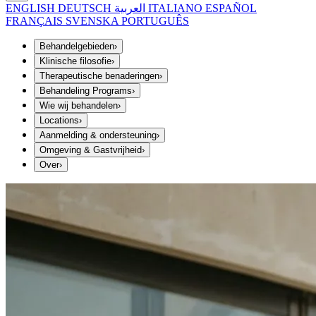
ENGLISH
DEUTSCH
العربية
ITALIANO
ESPAÑOL
FRANÇAIS
SVENSKA
PORTUGUÊS
Behandelgebieden
›
Klinische filosofie
›
Therapeutische benaderingen
›
Behandeling Programs
›
Wie wij behandelen
›
Locations
›
Aanmelding & ondersteuning
›
Omgeving & Gastvrijheid
›
Over
›