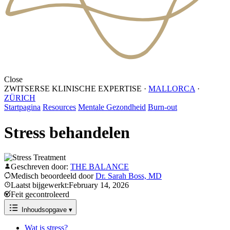
Close
ZWITSERSE KLINISCHE EXPERTISE
·
MALLORCA
·
ZÜRICH
Startpagina
Resources
Mentale Gezondheid
Burn-out
Stress behandelen
Geschreven door:
THE BALANCE
Medisch beoordeeld door
Dr. Sarah Boss, MD
Laatst bijgewerkt:February 14, 2026
Feit gecontroleerd
Inhoudsopgave
▾
Wat is stress?