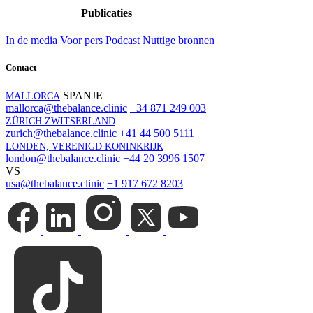
Publicaties
In de media
Voor pers
Podcast
Nuttige bronnen
Contact
SPANJE
MALLORCA
mallorca@thebalance.clinic
+34 871 249 003
ZÜRICH ZWITSERLAND
zurich@thebalance.clinic
+41 44 500 5111
LONDEN, VERENIGD KONINKRIJK
london@thebalance.clinic
+44 20 3996 1507
VS
usa@thebalance.clinic
+1 917 672 8203