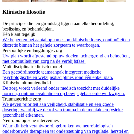
Klinische filosofie
De principes die ten grondslag liggen aan elke beoordeling,
beslissing en behandelplan.
Eén klant tegelijk
We beperken het aantal opnames om klinische focus, continuïteit en
discretie binnen het gehele zorgteam te waarborgen.
Persoonlijke en langdurige zorg
Uw plan wordt afgestemd op uw doelen, achtergrond en behoeften,
met continuïteit van zorg na de verblijfsfase.
Multidisciplinair klinisch model
Een gecoördineerde teamaanpak integreert medische,
psychologische en welzijnsdisciplines rond één enkel plan.
Klinische uitmuntendheid
De zorg wordt verleend onder medisch toezicht met duidelijke
normen, continue evaluatie en op bewijs gebaseerde werkwijzen.
Traumagerichte zorg
We geven prioriteit aan veiligheid, stabilisatie en een goede
dosering, waarbij we de rol van trauma in de mentale en fysieke
gezondheid erkennen.
Neurobiologische interventies
Waar klinisch verantwoord, gebruiken we neurobiologisch
onderbouwde therapieën ter ondersteuning van regulatie, herstel en