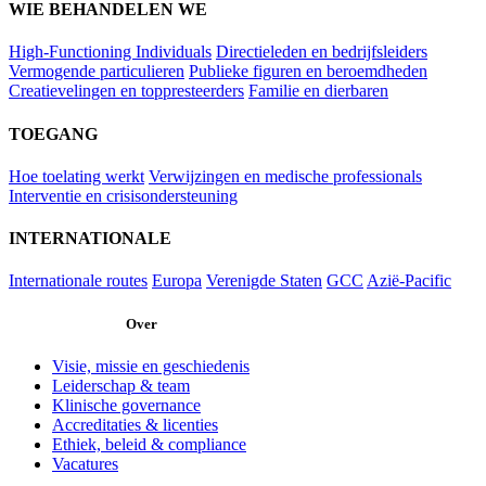
WIE BEHANDELEN WE
High-Functioning Individuals
Directieleden en bedrijfsleiders
Vermogende particulieren
Publieke figuren en beroemdheden
Creatievelingen en toppresteerders
Familie en dierbaren
TOEGANG
Hoe toelating werkt
Verwijzingen en medische professionals
Interventie en crisisondersteuning
INTERNATIONALE
Internationale routes
Europa
Verenigde Staten
GCC
Azië-Pacific
Over
Visie, missie en geschiedenis
Leiderschap & team
Klinische governance
Accreditaties & licenties
Ethiek, beleid & compliance
Vacatures