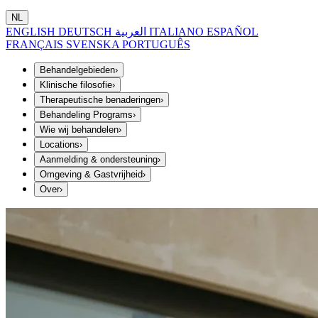
NL
ENGLISH
DEUTSCH
العربية
ITALIANO
ESPAÑOL
FRANÇAIS
SVENSKA
PORTUGUÊS
Behandelgebieden
›
Klinische filosofie
›
Therapeutische benaderingen
›
Behandeling Programs
›
Wie wij behandelen
›
Locations
›
Aanmelding & ondersteuning
›
Omgeving & Gastvrijheid
›
Over
›