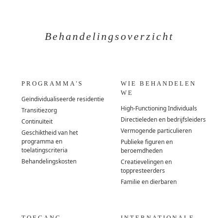
Behandelingsoverzicht
PROGRAMMA'S
WIE BEHANDELEN
WE
Geïndividualiseerde residentie
High-Functioning Individuals
Transitiezorg
Directieleden en bedrijfsleiders
Continuïteit
Vermogende particulieren
Geschiktheid van het
programma en
Publieke figuren en
toelatingscriteria
beroemdheden
Behandelingskosten
Creatievelingen en
toppresteerders
Familie en dierbaren
TOEGANG
INTERNATIONALE