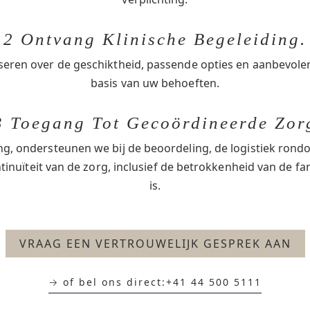
2 Ontvang Klinische Begeleiding.
seren over de geschiktheid, passende opties en aanbevol
basis van uw behoeften.
3 Toegang Tot Gecoördineerde Zor
ng, ondersteunen we bij de beoordeling, de logistiek ro
inuïteit van de zorg, inclusief de betrokkenheid van de fa
is.
VRAAG EEN VERTROUWELIJK GESPREK AAN
→ of bel ons direct:
+41 44 500 5111