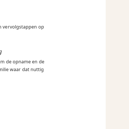
en vervolgstappen op
g
ndom de opname en de
milie waar dat nuttig