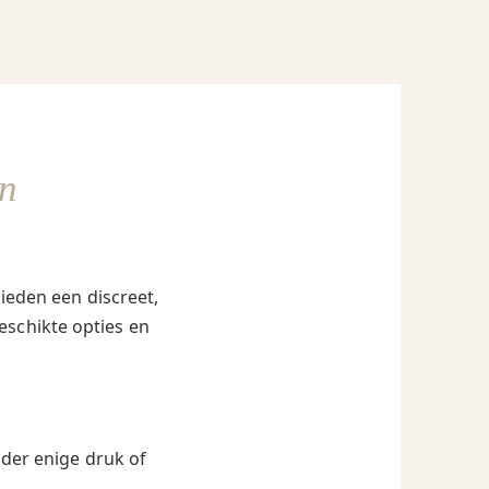
n
ieden een discreet,
eschikte opties en
nder enige druk of