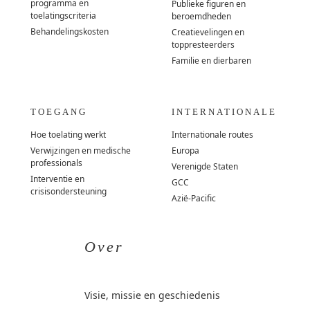
programma en
Publieke figuren en
toelatingscriteria
beroemdheden
Behandelingskosten
Creatievelingen en
toppresteerders
Familie en dierbaren
TOEGANG
INTERNATIONALE
Hoe toelating werkt
Internationale routes
Verwijzingen en medische
Europa
professionals
Verenigde Staten
Interventie en
GCC
crisisondersteuning
Azië-Pacific
Over
Visie, missie en geschiedenis