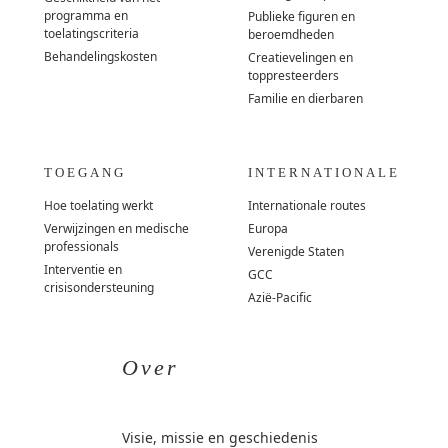
programma en
Publieke figuren en
toelatingscriteria
beroemdheden
Behandelingskosten
Creatievelingen en
toppresteerders
Familie en dierbaren
TOEGANG
INTERNATIONALE
Hoe toelating werkt
Internationale routes
Verwijzingen en medische
Europa
professionals
Verenigde Staten
Interventie en
GCC
crisisondersteuning
Azië-Pacific
Over
Visie, missie en geschiedenis