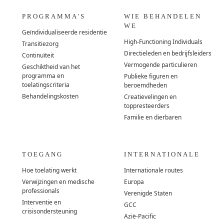
PROGRAMMA'S
WIE BEHANDELEN
WE
Geïndividualiseerde residentie
High-Functioning Individuals
Transitiezorg
Directieleden en bedrijfsleiders
Continuïteit
Vermogende particulieren
Geschiktheid van het
programma en
Publieke figuren en
toelatingscriteria
beroemdheden
Behandelingskosten
Creatievelingen en
toppresteerders
Familie en dierbaren
TOEGANG
INTERNATIONALE
Hoe toelating werkt
Internationale routes
Verwijzingen en medische
Europa
professionals
Verenigde Staten
Interventie en
GCC
crisisondersteuning
Azië-Pacific