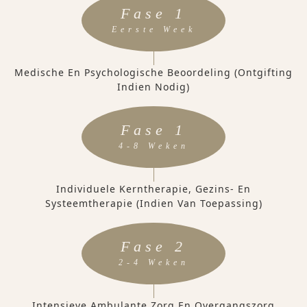
Fase 1
Eerste Week
Medische En Psychologische Beoordeling (ontgifting
Indien Nodig)
Fase 1
4-8 Weken
Individuele Kerntherapie, Gezins- En
Systeemtherapie (indien Van Toepassing)
Fase 2
2-4 Weken
Intensieve Ambulante Zorg En Overgangszorg