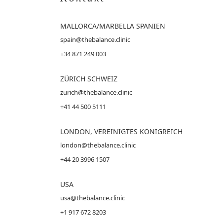
MALLORCA
/MARBELLA SPANIEN
spain@thebalance.clinic
+34 871 249 003
ZÜRICH SCHWEIZ
zurich@thebalance.clinic
+41 44 500 5111
LONDON, VEREINIGTES KÖNIGREICH
london@thebalance.clinic
+44 20 3996 1507
USA
usa@thebalance.clinic
+1 917 672 8203