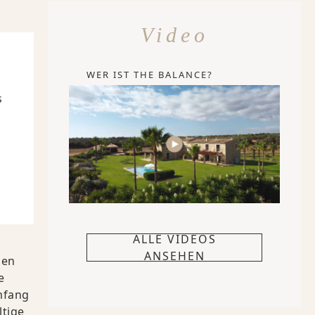
Video
WER IST THE BALANCE?
s
ALLE VIDEOS
ANSEHEN
nen
e
mfang
ltige