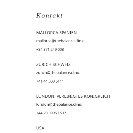
Kontakt
MALLORCA
SPANIEN
mallorca@thebalance.clinic
+34 871 249 003
ZÜRICH SCHWEIZ
zurich@thebalance.clinic
+41 44 500 5111
LONDON, VEREINIGTES KÖNIGREICH
london@thebalance.clinic
+44 20 3996 1507
USA