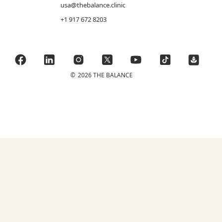
usa@thebalance.clinic
+1 917 672 8203
©
2026 THE BALANCE