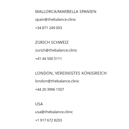
MALLORCA
/MARBELLA SPANIEN
spain@thebalance.clinic
+34 871 249 003
ZÜRICH SCHWEIZ
zurich@thebalance.clinic
+41 44 500 5111
LONDON, VEREINIGTES KÖNIGREICH
london@thebalance.clinic
+44 20 3996 1507
USA
usa@thebalance.clinic
+1 917 672 8203