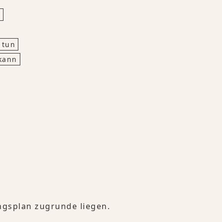
n
 tun
kann
ngsplan zugrunde liegen.