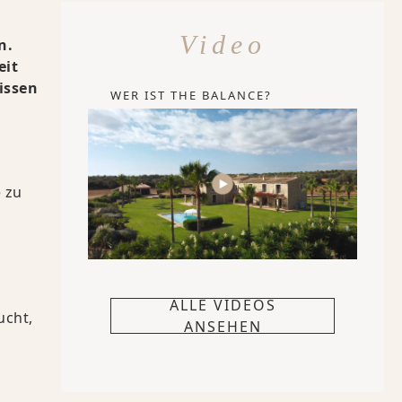
Video
n.
eit
issen
WER IST THE BALANCE?
 zu
ALLE VIDEOS
ucht,
ANSEHEN