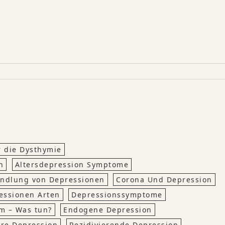
r die Dysthymie
n
Altersdepression Symptome
ndlung von Depressionen
Corona Und Depression
essionen Arten
Depressionssymptome
m – Was tun?
Endogene Depression
ere Depression
Rezidivierende Depression