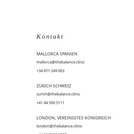
Kontakt
MALLORCA
SPANIEN
mallorca@thebalance.clinic
+34 871 249 003
ZÜRICH SCHWEIZ
zurich@thebalance.clinic
+41 44 500 5111
LONDON, VEREINIGTES KÖNIGREICH
london@thebalance.clinic