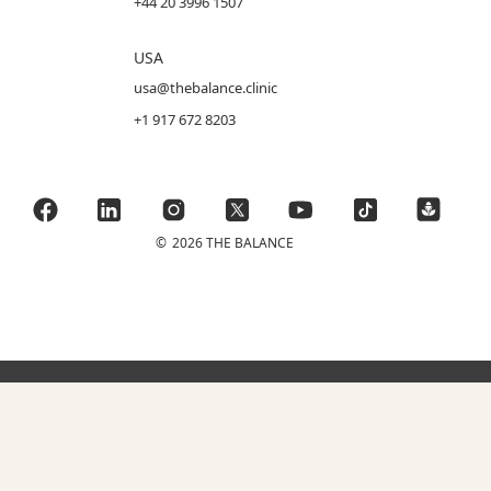
+44 20 3996 1507
USA
usa@thebalance.clinic
+1 917 672 8203
©
2026 THE BALANCE