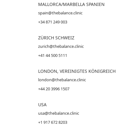
MALLORCA
/MARBELLA SPANIEN
spain@thebalance.clinic
+34 871 249 003
ZÜRICH SCHWEIZ
zurich@thebalance.clinic
+41 44 500 5111
LONDON, VEREINIGTES KÖNIGREICH
london@thebalance.clinic
+44 20 3996 1507
USA
usa@thebalance.clinic
+1 917 672 8203