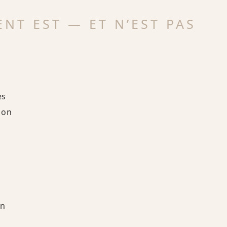
NT EST — ET N’EST PAS
es
ion
on