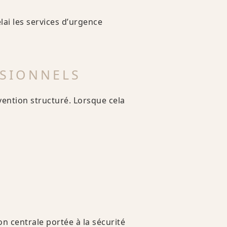
ai les services d’urgence
SSIONNELS
vention structuré. Lorsque cela
on centrale portée à la sécurité