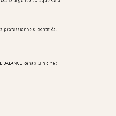
ices D’urgence Lorsque Cela
s professionnels identifiés.
THE BALANCE Rehab Clinic ne :