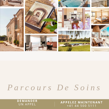
Parcours De Soins
Le plan de chaque client est
DEMANDER
APPELEZ MAINTENANT
UN APPEL
+41 44 500 5111
personnalisé. Ce parcours décrit les