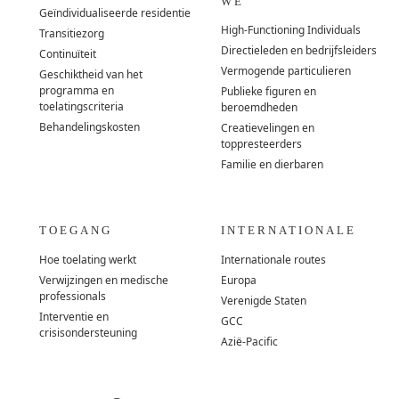
WE
Geïndividualiseerde residentie
High-Functioning Individuals
Transitiezorg
Directieleden en bedrijfsleiders
Continuïteit
Vermogende particulieren
Geschiktheid van het
programma en
Publieke figuren en
toelatingscriteria
beroemdheden
Behandelingskosten
Creatievelingen en
toppresteerders
Familie en dierbaren
TOEGANG
INTERNATIONALE
Hoe toelating werkt
Internationale routes
Verwijzingen en medische
Europa
professionals
Verenigde Staten
Interventie en
GCC
crisisondersteuning
Azië-Pacific