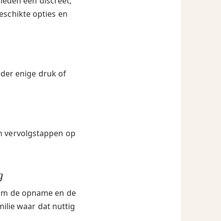
ieden een discreet,
eschikte opties en
nder enige druk of
en vervolgstappen op
g
ndom de opname en de
milie waar dat nuttig