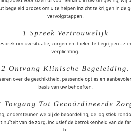
ing zoekt voor uzelf of voor iemand in uw omgeving, wij b
t begeleid proces om u te helpen inzicht te krijgen in de g
vervolgstappen.
1 Spreek Vertrouwelijk
esprek om uw situatie, zorgen en doelen te begrijpen - zo
verplichting.
2 Ontvang Klinische Begeleiding.
seren over de geschiktheid, passende opties en aanbevol
basis van uw behoeften.
3 Toegang Tot Gecoördineerde Zor
ng, ondersteunen we bij de beoordeling, de logistiek ro
inuïteit van de zorg, inclusief de betrokkenheid van de fa
is.