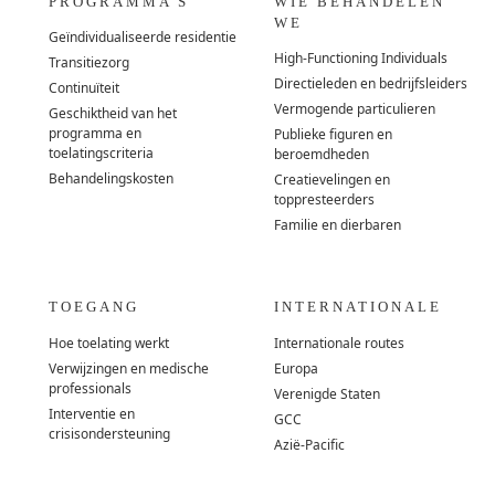
PROGRAMMA'S
WIE BEHANDELEN
WE
Geïndividualiseerde residentie
High-Functioning Individuals
Transitiezorg
Directieleden en bedrijfsleiders
Continuïteit
Vermogende particulieren
Geschiktheid van het
programma en
Publieke figuren en
toelatingscriteria
beroemdheden
Behandelingskosten
Creatievelingen en
toppresteerders
Familie en dierbaren
TOEGANG
INTERNATIONALE
Hoe toelating werkt
Internationale routes
Verwijzingen en medische
Europa
professionals
Verenigde Staten
Interventie en
GCC
crisisondersteuning
Azië-Pacific